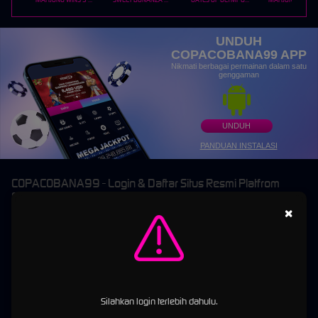
UNDUH
COPACOBANA99 APP
Nikmati berbagai permainan dalam satu
genggaman
UNDUH
PANDUAN INSTALASI
COPACOBANA99 - Login & Daftar Situs Resmi Platfrom
Game Bola Parlay Terbaru 2025
×
COPACOBANA99 | Link
Daftar Game Online Resmi
Membawa Keberuntungan
Silahkan login terlebih dahulu.