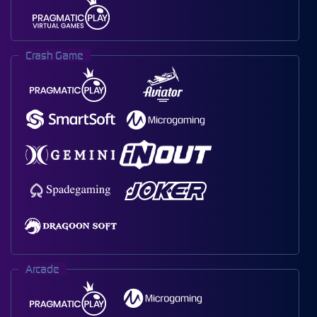
Crash Game
Arcade