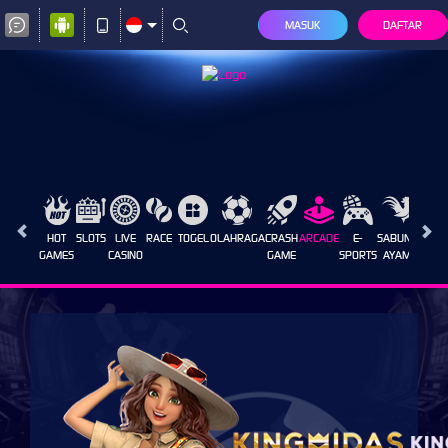
MASUK
DAFTAR
HOT
SLOTS
LIVE
RACE
TOGEL
OLAHRAGA
CRASH
ARCADE
E-
SABUNG
PROM
GAMES
CASINO
GAME
SPORTS
AYAM