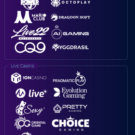
Live Casino