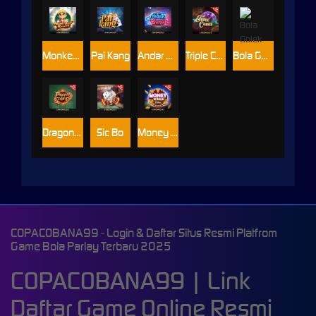
Monkey King Roulette
Pai Kang
Andar Bahar
Triple Chance
Bola Golek
Dragon Tiger 2
Sic Bo
Money Wheel Deluxe
COPACOBANA99 - Login & Daftar Situs Resmi Platfrom
Game Bola Parlay Terbaru 2025
COPACOBANA99 | Link
Daftar Game Online Resmi