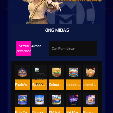
KING MIDAS
Semua
Arcade
permainan
Pirate's Tresure
Speedy Andar Bahar
Colour Game
Ladder Game
Jhandi Munda
Bola Tangkas
Olympus Glory
KM Virtual Animal Race
KM Marble Knockout
Belangkai 2