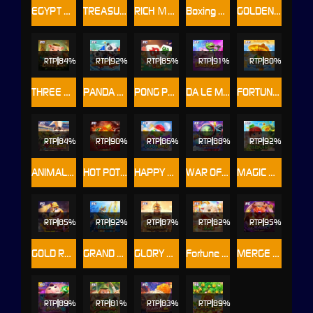
EGYPT BONANZA
TREASURE RAIDERS
RICH ＭAN
Boxing Riches
GOLDEN PANTHER
RTP
84%
RTP
92%
RTP
85%
RTP
91%
RTP
80%
THREE LITTLE PIGS
PANDA DRAGON BOAT
PONG PONG HU
DA LE MEN
FORTUNE KOI
RTP
84%
RTP
90%
RTP
86%
RTP
88%
RTP
92%
ANIMAL RACING
HOT POT PARTY
HAPPY DUO BAO
WAR OF THE UNIVERSE
MAGIC BEANS
RTP
85%
RTP
92%
RTP
87%
RTP
82%
RTP
95%
GOLD RUSH
GRAND BLUE
GLORY OF ROME
Fortune Sheep
MERGE MAGIC
RTP
89%
RTP
81%
RTP
83%
RTP
89%