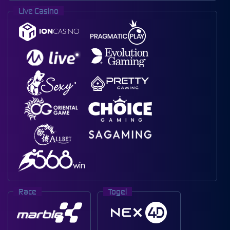
Live Casino
Race
Togel