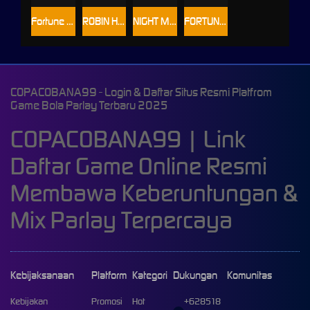
Fortune Money Boom
ROBIN HOOD
NIGHT MARKET 2
FORTUNE EGG
COPACOBANA99 - Login & Daftar Situs Resmi Platfrom
Game Bola Parlay Terbaru 2025
COPACOBANA99 | Link
Daftar Game Online Resmi
Membawa Keberuntungan &
Mix Parlay Terpercaya
Kebijaksanaan
Platform
Kategori
Dukungan
Komunitas
Kebijakan
Promosi
Hot
+628518