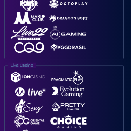
Live Casino