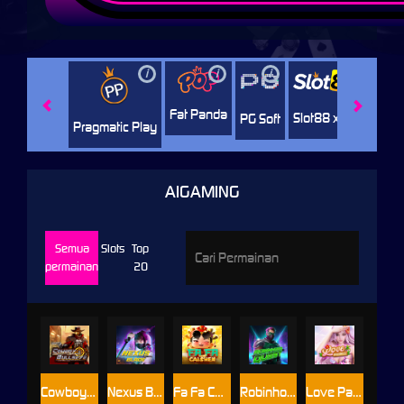
i
i
i
i
i
Facha
Fat Panda
Slot88 x PP
PG Soft
Pragmatic Play
AIGAMING
Semua
Slots
Top
permainan
20
Cowboy Bullseye
Nexus Blade
Fa Fa Caishen
Robinhood Quest
Love Paradise