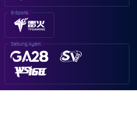
E-Sports
Sabung Ayam