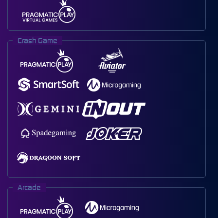
Crash Game
Arcade