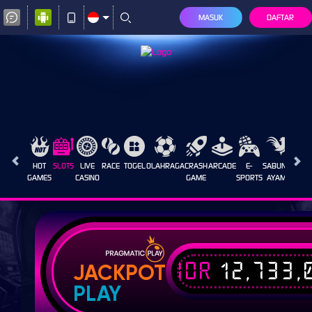
MASUK
DAFTAR
HOT
SLOTS
LIVE
RACE
TOGEL
OLAHRAGA
CRASH
ARCADE
E-
SABUNG
PROM
GAMES
CASINO
GAME
SPORTS
AYAM
IDR
12,733,
JACKPOT
PLAY