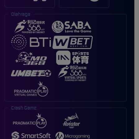
Olahraga
Crash Game