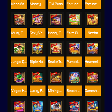
Neon Fantasy
Money Dragon
Tiki Rush
Fortune Jewels II
Fortune Jewels I
Muay Thai Fighter
Sexy Vegas
Honey Trap
Farm Of Fortune
Nezha
Jungle Quest
Triple Happiness
Snake Treasure
Pumpkins Go Lucky
Heavenly Fortunes 2
Vegas Hot Fruit
Lucky Fortune
Mining Bonanza
Beasts Of Luck
Ganesha Luck