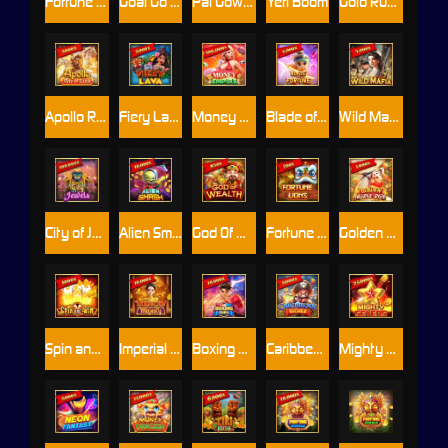
Fortune Jewels III
Goal Go Win
Pai Gow Ways
Yeti Boom
Gold Rush Cowboys
Apollo Ray of Luck
Fiery Lava
Money Empire
Blade of Fortune
Wild Mafia
City of Jewels
Alien Smash
God Of Wealth
Fortune Lions
Golden Horse Ride
Spin and Win
Imperial Majesty
Boxing Fury
Caribbean Riches
Mighty Sevens