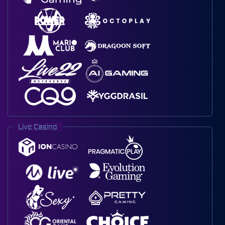
Live Casino