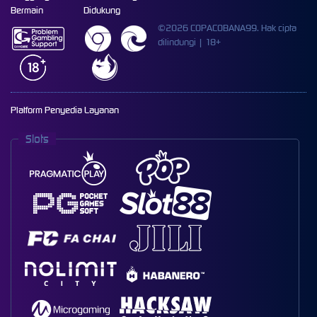
Bermain
Didukung
©2026 COPACOBANA99. Hak cipta
dilindungi | 18+
Platform Penyedia Layanan
Slots