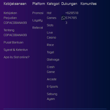
Kebijaksanaan
Platform
Kategori
Dukungan
Komunitas
Kebijakan
Promosi
Hot
+628518
Perjudian
Games
574785
Loyalty
COPACOBANA99
3
Slots
Referral
Tentang
Live
COPACOBANA99
Casino
Pusat Bantuan
Race
Syarat & Ketentun
Togel
Apa itu Slot online?
Olahraga
Crash
Game
Arcade
E-Sports
Sabung
Ayam