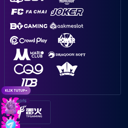
KLIK TUTUP
⏶
E-Sports