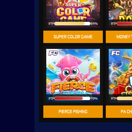
RTP
84%
RTP
SUPER COLOR GAME
MONEY 
RTP
79%
RTP
FIERCE FISHING
FA CH