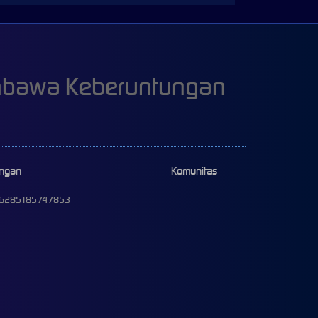
mbawa Keberuntungan
ngan
Komunitas
6285185747853