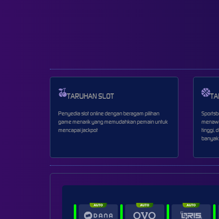
TARUHAN SLOT
TA
Penyedia slot online dengan beragam pilihan
Sportsb
game menarik yang memudahkan pemain untuk
menawar
mencapai jackpot
tinggi,
banyak 