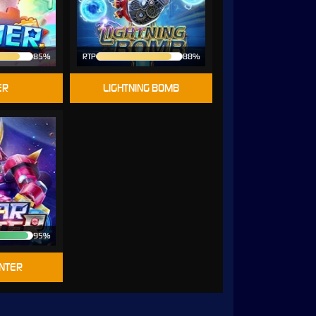
85%
RTP
88%
ER
LIGHTNING BOMB
95%
NTER