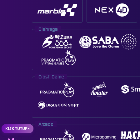
Olahraga
Crash Game
Arcade
KLIK TUTUP
⏶