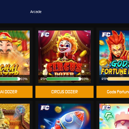
Arcade
93%
RTP
93%
RTP
HAI DOZER
CIRCUS DOZER
Gods Fortun