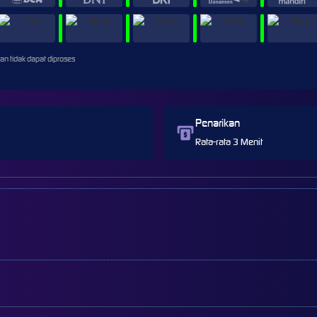
an tidak dapat diproses
Penarikan
Rata-rata 3 Menit