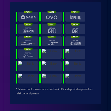
* Selama bank maintenance dan bank offline deposit dan penarikan
tidak dapat diproses