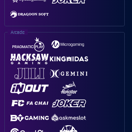
Arcade