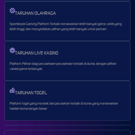
TARUHAN OLAHRAGA
Sportsbook Gaming Platform Terbaik menawarkan lebih banyak game, odds yang
lebih tinggi, dan menyediakan pilihan yang lebih banyak untuk pemain.
TARUHAN LIVE KASINO
Platform Pilihan bagi perusahaan-perusahaan terbaik di dunia, dengan pilihan
variasi game terbanyak
TARUHAN TOGEL
Platform togel yang menarik dari perusahan terbaik di dunia yang menawarkan
hadiah kemenangan besar