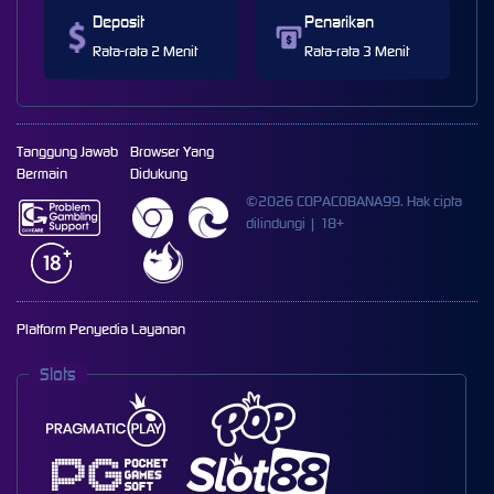
Deposit
Penarikan
Rata-rata 2 Menit
Rata-rata 3 Menit
Tanggung Jawab
Browser Yang
Bermain
Didukung
©2026 COPACOBANA99. Hak cipta
dilindungi | 18+
Platform Penyedia Layanan
Slots