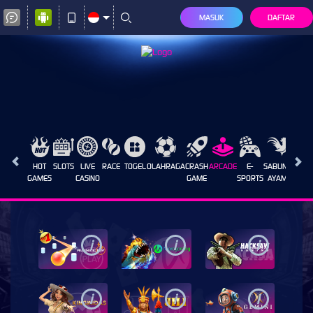
MASUK
DAFTAR
HOT
SLOTS
LIVE
RACE
TOGEL
OLAHRAGA
CRASH
ARCADE
E-
SABUNG
PROM
GAMES
CASINO
GAME
SPORTS
AYAM
i
i
i
i
i
i