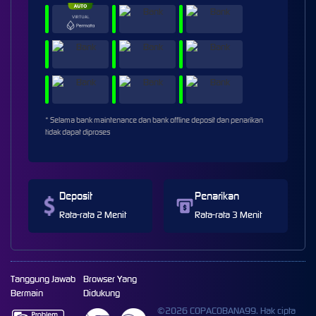
* Selama bank maintenance dan bank offline deposit dan penarikan
tidak dapat diproses
Deposit
Penarikan
Rata-rata 2 Menit
Rata-rata 3 Menit
Tanggung Jawab
Browser Yang
Bermain
Didukung
©2026 COPACOBANA99. Hak cipta