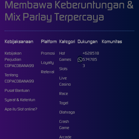
Membawa Keberuntungan &
Mix Parlay Terpercaya
Kebijaksanaan
Platform
Kategori
Dukungan
Komunitas
Kebijakan
Promosi
Hot
+628518
Perjudian
Games
574785
Loyalty
COPACOBANA99
3
Slots
Referral
Tentang
Live
COPACOBANA99
Casino
Pusat Bantuan
Race
Syarat & Ketentun
Togel
Apa itu Slot online?
Olahraga
Crash
Game
Arcade