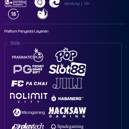
dilindungi | 18+
Platform Penyedia Layanan
Slots