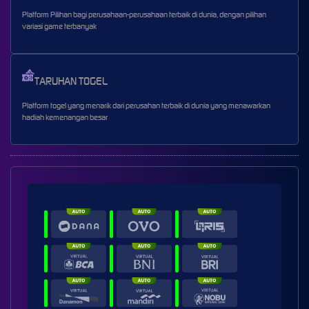
Platform Pilihan bagi perusahaan-perusahaan terbaik di dunia, dengan pilihan
variasi game terbanyak
TARUHAN TOGEL
Platform togel yang menarik dari perusahan terbaik di dunia yang menawarkan
hadiah kemenangan besar