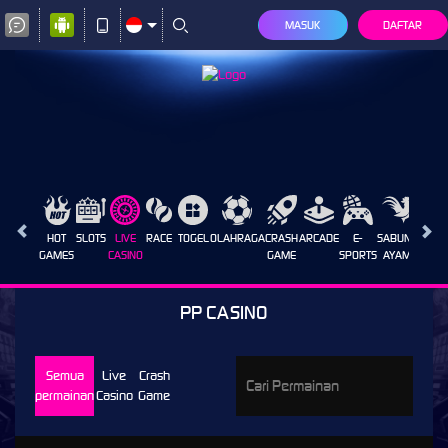
MASUK
DAFTAR
HOT
SLOTS
LIVE
RACE
TOGEL
OLAHRAGA
CRASH
ARCADE
E-
SABUNG
PROM
GAMES
CASINO
GAME
SPORTS
AYAM
PP CASINO
Semua
Live
Crash
permainan
Casino
Game