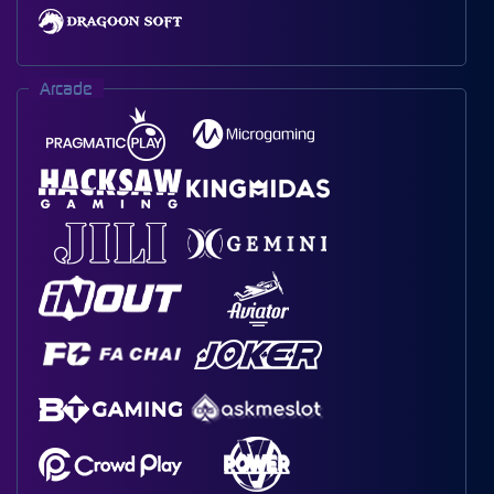
Arcade