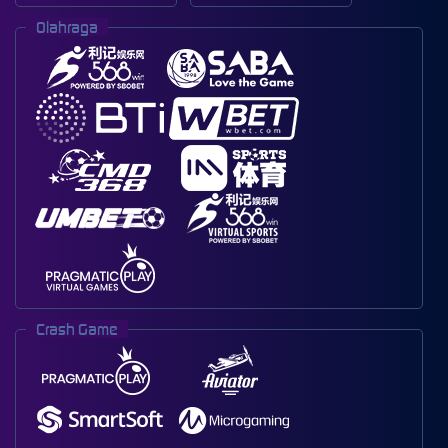
Olahraga
Crash Game