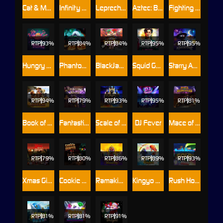
Cat & Mouse
Infinity Ocean
Leprechaun’s Fortune
Aztec: Bonus Hunt 2 Xmas
Fighting Bull
RTP
93%
RTP
84%
RTP
84%
RTP
95%
RTP
95%
Hungry Slime
Phantom Multiplier
BlackJack21
Squid Game 2: Mukunghwa
Starry Adventure
RTP
94%
RTP
79%
RTP
93%
RTP
95%
RTP
81%
Book of Safari
Fantastic Beast
Scale of Heaven: Anubis
DJ Fever
Mace of Hercules
RTP
79%
RTP
80%
RTP
86%
RTP
89%
RTP
93%
Xmas Gift Delight
Cookie Hunter
Ramakien Blessing
Kingyo Riches
Rush Hour Gold
RTP
81%
RTP
81%
RTP
91%