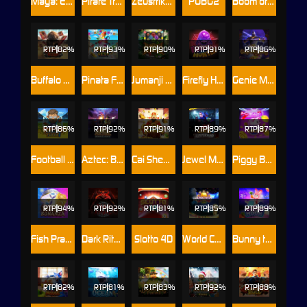
Maya: Elemental Totem 2
Pirate Treasure Hunt
Zeustrike Xmas
PUBG2
Boom of Prosperity
RTP
82%
RTP
93%
RTP
90%
RTP
91%
RTP
86%
Buffalo Rush
Pinata Fest
Jumanji Bonanza
Firefly Hunter
Genie Mystery
RTP
86%
RTP
92%
RTP
91%
RTP
89%
RTP
87%
Football Fever
Aztec: Bonus Hunt
Cai Shen Fortune
Jewel Mastermind
Piggy Bank Gold 2
RTP
94%
RTP
92%
RTP
81%
RTP
85%
RTP
89%
Fish Prawn Crab Bonanza
Dark Ritual
Slotto 4D
World Cup Final
Bunny to the Moon
RTP
82%
RTP
81%
RTP
83%
RTP
92%
RTP
88%