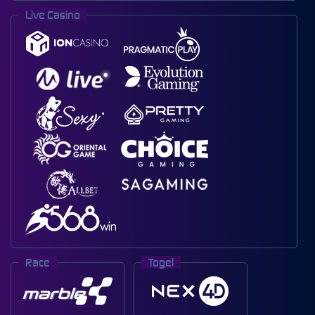
Live Casino
Race
Togel