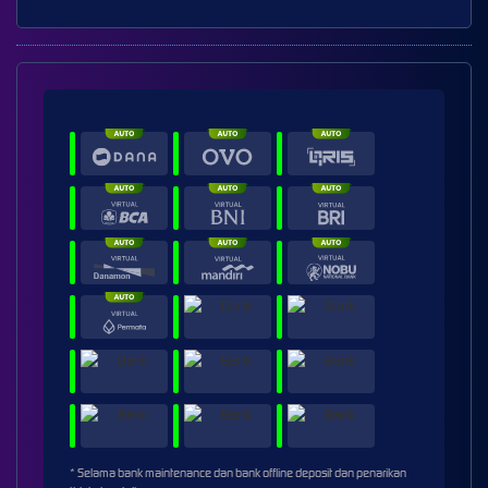
* Selama bank maintenance dan bank offline deposit dan penarikan