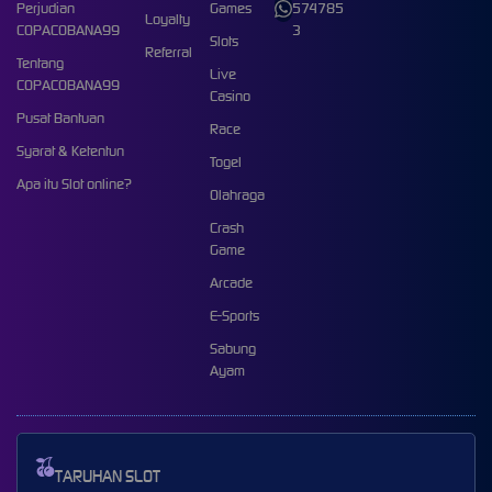
Perjudian
Games
574785
Loyalty
COPACOBANA99
3
Slots
Referral
Tentang
Live
COPACOBANA99
Casino
Pusat Bantuan
Race
Syarat & Ketentun
Togel
Apa itu Slot online?
Olahraga
Crash
Game
Arcade
E-Sports
Sabung
Ayam
TARUHAN SLOT