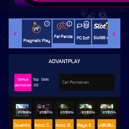
i
i
i
i
i
Facha
Fat Panda
Slot88 x PP
PG Soft
Pragmatic Play
ADVANTPLAY
Semua
Top
Slots
permainan
20
RTP
98%
RTP
95%
RTP
98%
RTP
95%
RTP
95%
Zeustrike
Aztec: Gold Temple
Aztec: Bonus Hunt 2
Maya: Elemental Totem
LABUBU: Fall In Wild