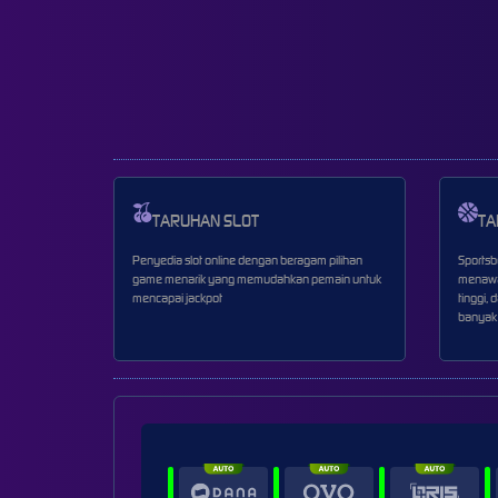
TARUHAN SLOT
TA
Penyedia slot online dengan beragam pilihan
Sportsb
game menarik yang memudahkan pemain untuk
menawar
mencapai jackpot
tinggi,
banyak 