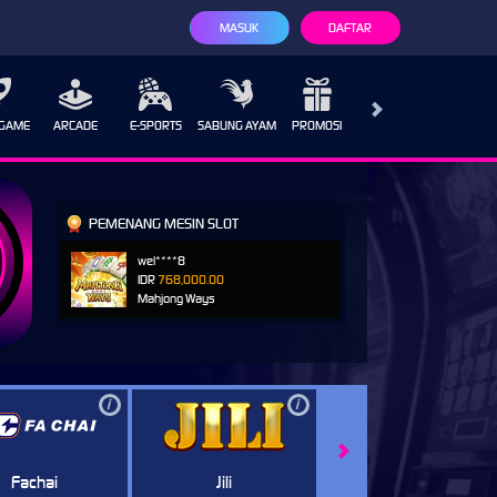
MASUK
DAFTAR
 GAME
ARCADE
E-SPORTS
SABUNG AYAM
PROMOSI
PEMENANG MESIN SLOT
wel****8
IDR
768,000.00
Mahjong Ways
cha****9
IDR
641,400.00
Wild Bandito
i
i
i
bl****7
IDR
632,000.00
No Limit City
Wild Bounty Showdown
Fachai
Jili
cha****9