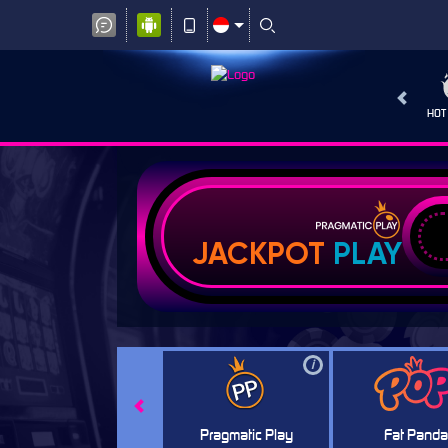
HOT
JACKPOT
PLAY
i
Pragmatic Play
Fat Pand