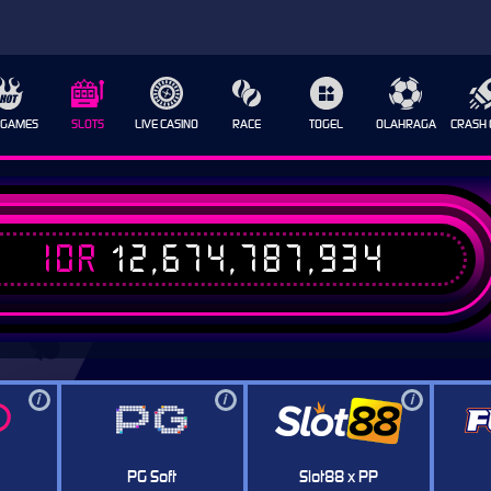
 GAMES
SLOTS
LIVE CASINO
RACE
TOGEL
OLAHRAGA
CRASH
IDR
12,674,787,934
i
i
i
a
PG Soft
Slot88 x PP