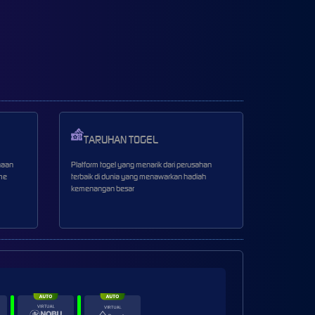
Mahjong Ways 2
TARUHAN TOGEL
haan
Platform togel yang menarik dari perusahan
ame
terbaik di dunia yang menawarkan hadiah
kemenangan besar