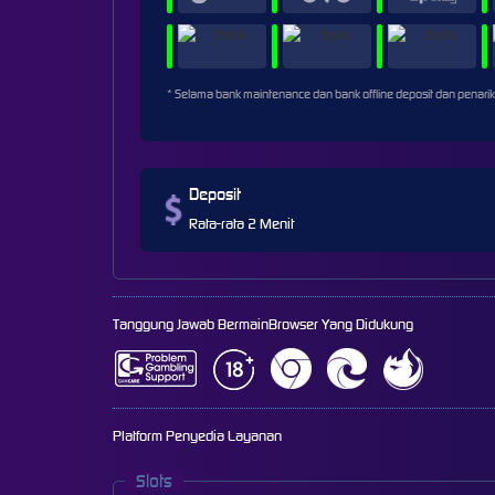
* Selama bank maintenance dan bank offline deposit dan penarik
Deposit
Rata-rata 2 Menit
Tanggung Jawab Bermain
Browser Yang Didukung
Platform Penyedia Layanan
Slots