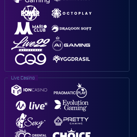
Live Casino