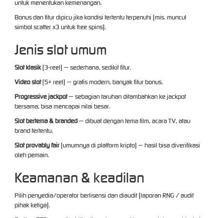
untuk menentukan kemenangan.
Bonus dan fitur dipicu jika kondisi tertentu terpenuhi (mis. muncul
simbol scatter x3 untuk free spins).
Jenis slot umum
Slot klasik
(3-reel) — sederhana, sedikit fitur.
Video slot
(5+ reel) — grafis modern, banyak fitur bonus.
Progressive jackpot
— sebagian taruhan ditambahkan ke jackpot
bersama; bisa mencapai nilai besar.
Slot bertema & branded
— dibuat dengan tema film, acara TV, atau
brand tertentu.
Slot provably fair
(umumnya di platform kripto) — hasil bisa diverifikasi
oleh pemain.
Keamanan & keadilan
Pilih penyedia/operato­r berlisensi dan diaudit (laporan RNG / audit
pihak ketiga).