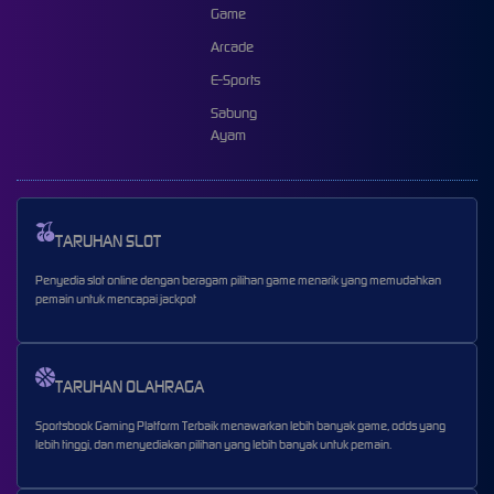
Game
Arcade
E-Sports
Sabung
Ayam
TARUHAN SLOT
Penyedia slot online dengan beragam pilihan game menarik yang memudahkan
pemain untuk mencapai jackpot
TARUHAN OLAHRAGA
Sportsbook Gaming Platform Terbaik menawarkan lebih banyak game, odds yang
lebih tinggi, dan menyediakan pilihan yang lebih banyak untuk pemain.