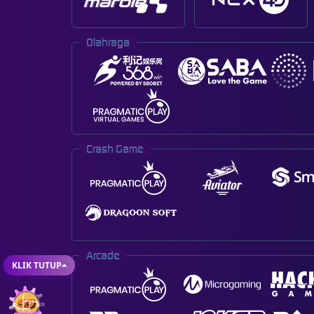
Olahraga
Crash Game
Arcade
KLIK TUTUP
⏶