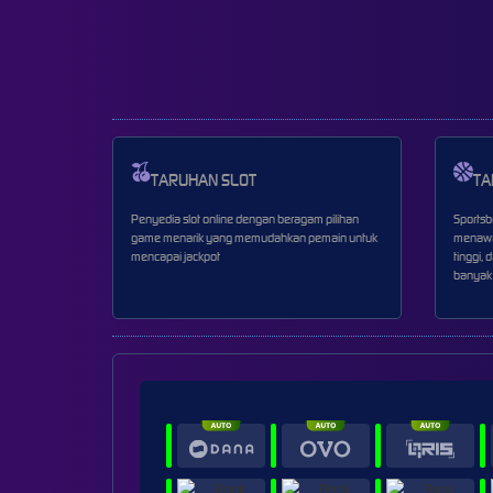
TARUHAN SLOT
TA
Penyedia slot online dengan beragam pilihan
Sportsb
game menarik yang memudahkan pemain untuk
menawar
mencapai jackpot
tinggi,
banyak 