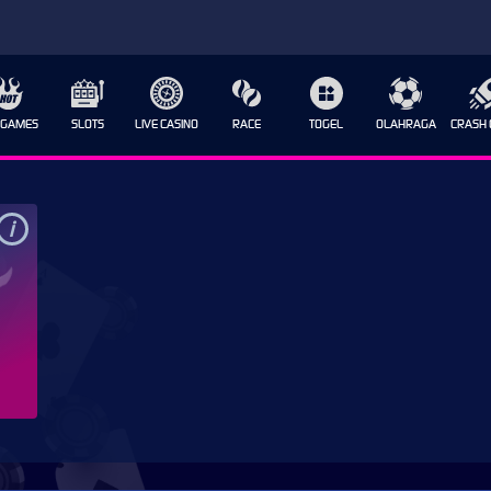
 GAMES
SLOTS
LIVE CASINO
RACE
TOGEL
OLAHRAGA
CRASH
i