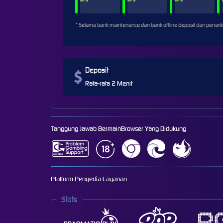
* Selama bank maintenance dan bank offline deposit dan penarik
Deposit
Rata-rata 2 Menit
Tanggung Jawab Bermain
Browser Yang Didukung
Platform Penyedia Layanan
Slots