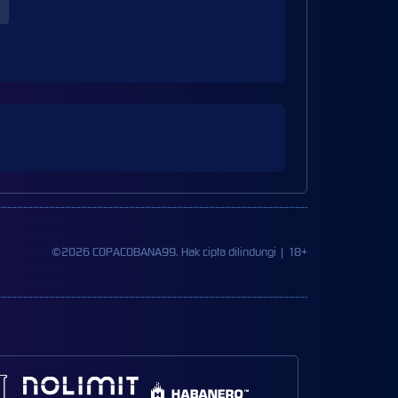
©2026 COPACOBANA99. Hak cipta dilindungi | 18+