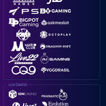
Live Casino