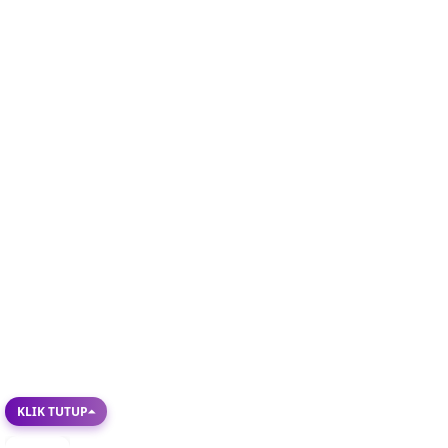
KLIK TUTUP
⏶