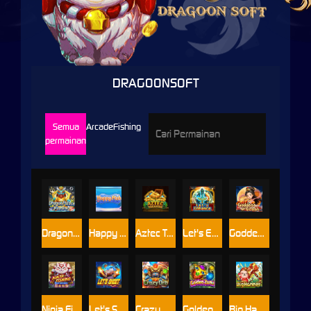
DRAGOONSOFT
Semua
Arcade
Fishing
permainan
Dragon Palace Fishing
Happy Fish
Aztec Treasure
Let's Enhance
Goddess or Crash
Ninja Fishing
Let's Shoot
Crazy Orb
Golden Zuma
Big Hammer