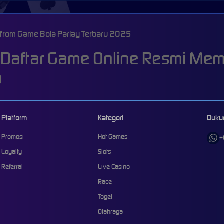
tfrom Game Bola Parlay Terbaru 2025
Daftar Game Online Resmi Me
a
Platform
Kategori
Duku
Promosi
Hot Games
+
Loyalty
Slots
Referral
Live Casino
Race
Togel
Olahraga