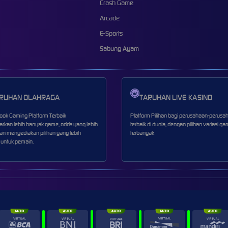
Crash Game
Arcade
E-Sports
Sabung Ayam
RUHAN OLAHRAGA
TARUHAN LIVE KASINO
ook Gaming Platform Terbaik
Platform Pilihan bagi perusahaan-perusa
kan lebih banyak game, odds yang lebih
terbaik di dunia, dengan pilihan variasi g
 dan menyediakan pilihan yang lebih
terbanyak
untuk pemain.