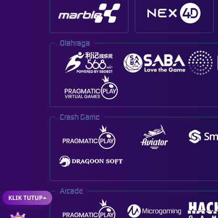
Olahraga
Crash Game
Arcade
KLIK TUTUP
⏶