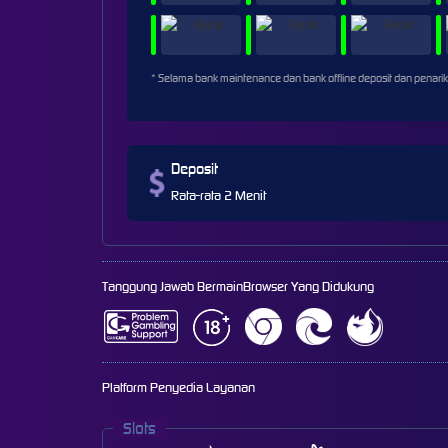
* Selama bank maintenance dan bank offline deposit dan penarik
Deposit
Rata-rata 2 Menit
Tanggung Jawab Bermain
Browser Yang Didukung
Platform Penyedia Layanan
Slots