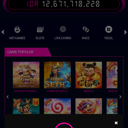
IDR
12,671,710,220
HOT GAMES
SLOTS
LIVE CASINO
RACE
TOGEL
OL
GAME POPULER
GATES OF OLYMPUS POP
STORM OF SETH 2
NEZHA 2
MOCHI MANIA 1
×
WUKONG - BLACK SCATTER
SWEET BONANZA 2500
SUPER ELEMENTS 2
PIRATE QUEST 1