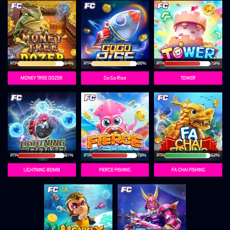
RTP
84%
RTP
86%
RTP
79%
MONEY TREE DOZER
Go Go Rise
TOWER
RTP
81%
RTP
79%
RTP
92%
LIGHTNING BOMB
FIERCE FISHING
FA CHAI FISHING