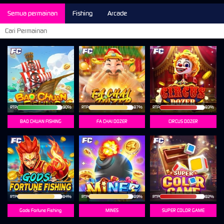
Semua permainan
Fishing
Arcade
RTP
90%
RTP
87%
RTP
83%
BAO CHUAN FISHING
FA CHAI DOZER
CIRCUS DOZER
RTP
84%
RTP
89%
RTP
82%
Gods Fortune Fishing
MINES
SUPER COLOR GAME