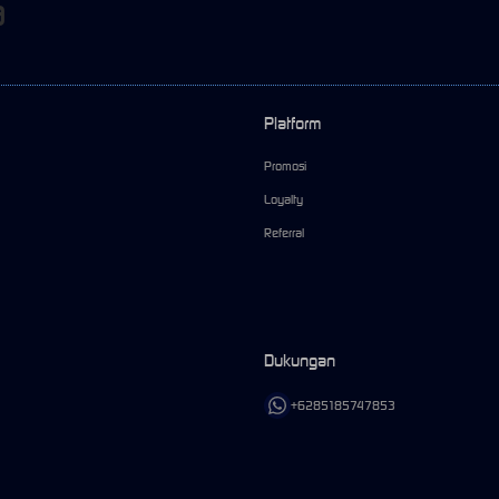
a
Platform
Promosi
Loyalty
Referral
Dukungan
+6285185747853