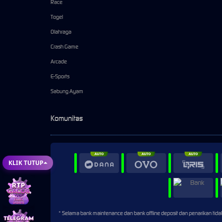
Race
Togel
Olahraga
Crash Game
Arcade
E-Sports
Sabung Ayam
Komunitas
KLIK TUTUP
⏶
* Selama bank maintenance dan bank offline deposit dan penarikan tida