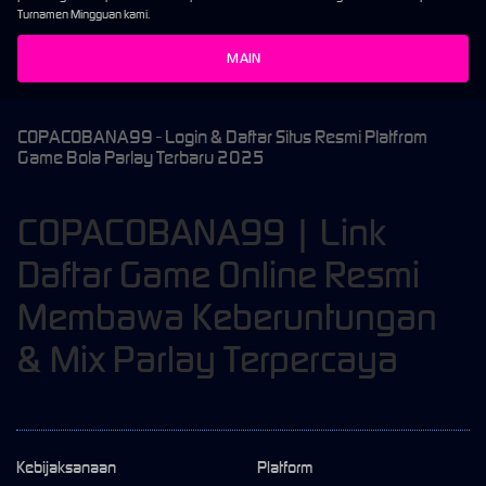
Turnamen Mingguan kami.
MAIN
COPACOBANA99 - Login & Daftar Situs Resmi Platfrom
Game Bola Parlay Terbaru 2025
COPACOBANA99 | Link
Daftar Game Online Resmi
Membawa Keberuntungan
& Mix Parlay Terpercaya
Kebijaksanaan
Platform